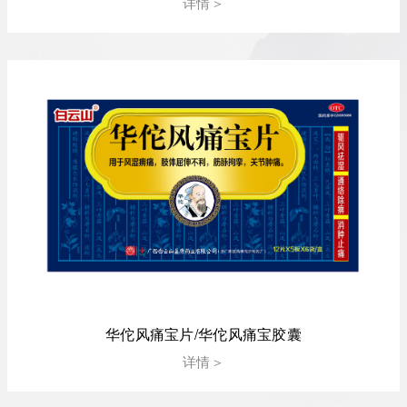
详情＞
华佗风痛宝片/华佗风痛宝胶囊
详情＞