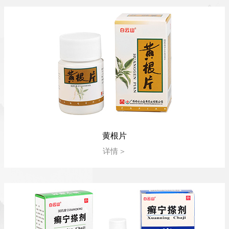
黄根片
详情＞