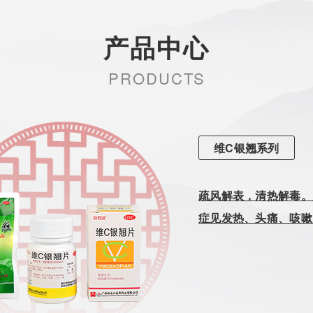
产品中心
PRODUCTS
维C银翘系列
疏风解表，清热解毒。
症见发热、头痛、咳嗽