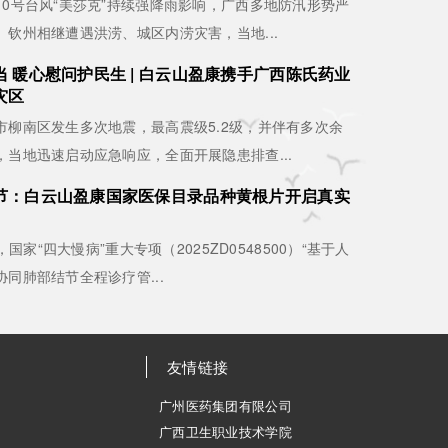
10号台风“美莎克”持续强降雨影响，广西多地防汛形势严
钦州相继遭遇洪涝、城区内涝灾害，当地...
 暖心慰问护民生 | 白云山盈康携手广西陈氏药业
灾区
市柳南区发生多次地震，最高震级5.2级，并伴有多次余
，当地迅速启动应急响应，全面开展隐患排查...
节：白云山盈康国家医保目录品种黄根片开启真实
日，国家“四大慢病”重大专项（2025ZD0548500）“基于人
同肺部结节全程诊疗管...
友情链接
广州医药集团有限公司
广西卫生职业技术学院