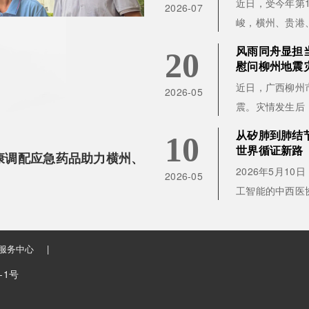
近日，受今年第
2026-07
峻，横州、贵港、
风雨同舟显担当
20
慰问柳州地震
近日，广西柳州
2026-05
震。灾情发生后
从矽肺到肺结
10
世界循证新路
盈康调配应急药品助力横州、
2026年5月10
2026-05
工智能的中西医协
服务中心
|
-1号